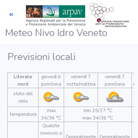
Meteo Nivo Idro Veneto
Previsioni
Meteo
Previsioni locali
Previsioni
Valanghe
Litorale
giovedì 6
venerdì 7
venerdì 7
nord
pom/sera
notte/mattina
pom/sera
no
Telemisura
stato del
cielo
Dati e misure
max
min 25/27 °C
temperatura
34/36 °C
max 34/36 °C
Qualche
rovescio o
Generalmente
Generalmente