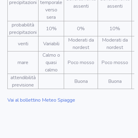
precipitazioni
temporale
assenti
assenti
verso
sera
probabilità
10%
0%
10%
precipitazioni
Moderati da
Moderati da
M
venti
Variabili
nordest
nordest
Calmo o
mare
quasi
Poco mosso
Poco mosso
P
calmo
attendibilità
Buona
Buona
previsione
Vai al bollettino Meteo Spiagge