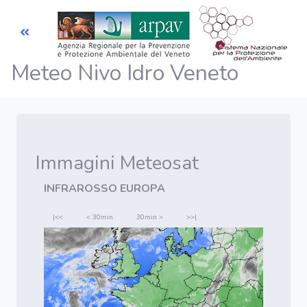
Meteo Nivo Idro Veneto
Previsioni
Meteo
Previsioni
Valanghe
Immagini Meteosat
INFRAROSSO EUROPA
Telemisura
Dati e misure