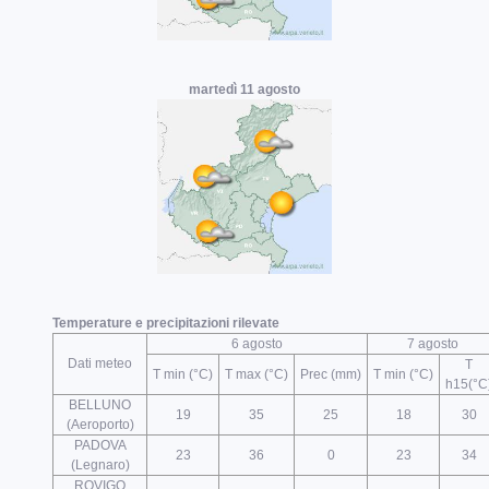
martedì 11 agosto
Temperature e precipitazioni rilevate
6 agosto
7 agosto
Dati meteo
T
T min (°C)
T max (°C)
Prec (mm)
T min (°C)
h15(°C
BELLUNO
19
35
25
18
30
(Aeroporto)
PADOVA
23
36
0
23
34
(Legnaro)
ROVIGO