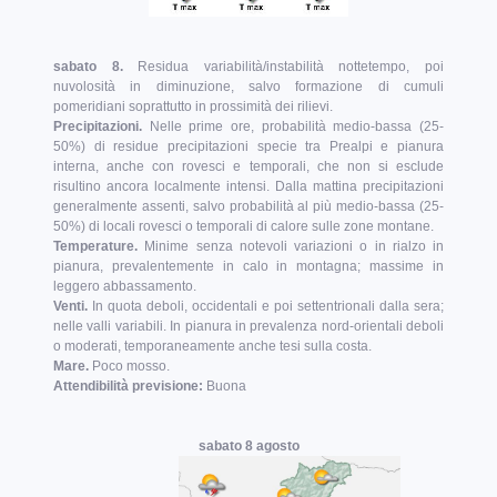
sabato 8.
Residua variabilità/instabilità nottetempo, poi
nuvolosità in diminuzione, salvo formazione di cumuli
pomeridiani soprattutto in prossimità dei rilievi.
Precipitazioni.
Nelle prime ore, probabilità medio-bassa (25-
50%) di residue precipitazioni specie tra Prealpi e pianura
interna, anche con rovesci e temporali, che non si esclude
risultino ancora localmente intensi. Dalla mattina precipitazioni
generalmente assenti, salvo probabilità al più medio-bassa (25-
50%) di locali rovesci o temporali di calore sulle zone montane.
Temperature.
Minime senza notevoli variazioni o in rialzo in
pianura, prevalentemente in calo in montagna; massime in
leggero abbassamento.
Venti.
In quota deboli, occidentali e poi settentrionali dalla sera;
nelle valli variabili. In pianura in prevalenza nord-orientali deboli
o moderati, temporaneamente anche tesi sulla costa.
Mare.
Poco mosso.
Attendibilità previsione:
Buona
sabato 8 agosto