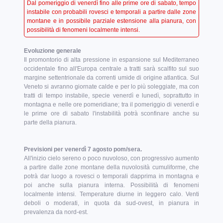
Dal pomeriggio di venerdì fino alle prime ore di sabato, tempo
instabile con probabili rovesci e temporali a partire dalle zone
montane e in possibile parziale estensione alla pianura, con
possibilità di fenomeni localmente intensi.
Evoluzione generale
Il promontorio di alta pressione in espansione sul Mediterraneo
occidentale fino all'Europa centrale a tratti sarà scalfito sul suo
margine settentrionale da correnti umide di origine atlantica. Sul
Veneto si avranno giornate calde e per lo più soleggiate, ma con
tratti di tempo instabile, specie venerdì e lunedì, soprattutto in
montagna e nelle ore pomeridiane; tra il pomeriggio di venerdì e
le prime ore di sabato l'instabilità potrà sconfinare anche su
parte della pianura.
Previsioni per venerdì 7 agosto pom/sera.
All'inizio cielo sereno o poco nuvoloso, con progressivo aumento
a partire dalle zone montane della nuvolosità cumuliforme, che
potrà dar luogo a rovesci o temporali dapprima in montagna e
poi anche sulla pianura interna. Possibilità di fenomeni
localmente intensi. Temperature diurne in leggero calo. Venti
deboli o moderati, in quota da sud-ovest, in pianura in
prevalenza da nord-est.