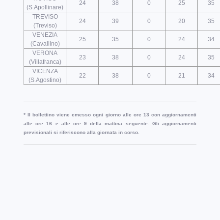
24
38
0
25
35
(S.Apollinare)
TREVISO
24
39
0
20
35
(Treviso)
VENEZIA
25
35
0
24
34
(Cavallino)
VERONA
23
38
0
24
35
(Villafranca)
VICENZA
22
38
0
21
34
(S.Agostino)
* Il bollettino viene emesso ogni giorno alle ore 13 con aggiornamenti
alle ore 16 e alle ore 9 della mattina seguente. Gli aggiornamenti
previsionali si riferiscono alla giornata in corso.