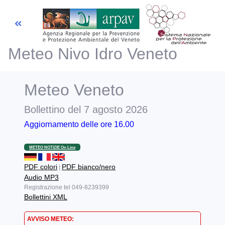
Meteo Nivo Idro Veneto
Previsioni
Meteo
Meteo Veneto
Previsioni
Bollettino del 7 agosto 2026
Valanghe
Aggiornamento delle ore 16.00
Telemisura
METEO NOTIZIE On Line
PDF colori
PDF bianco/nero
|
Dati e misure
Audio MP3
Registrazione tel 049-8239399
Bollettini XML
AVVISO METEO: